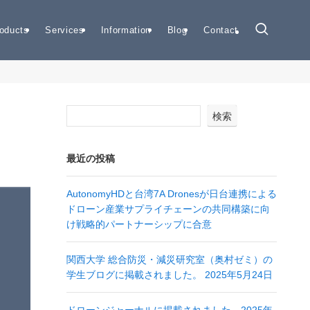
oducts
Services
Information
Blog
Contact
検索
最近の投稿
AutonomyHDと台湾7A Dronesが日台連携による
ドローン産業サプライチェーンの共同構築に向
け戦略的パートナーシップに合意
関西大学 総合防災・減災研究室（奥村ゼミ）の
学生ブログに掲載されました。 2025年5月24日