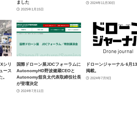
ました
2024年11月30日
2025年1月15日
Xシリ
国際ドローン展JDCフォーラムに
ドローンジャーナル 6月1
ュース
AutonomyHD野波健蔵CEOと
掲載。
た。
Autonomy舘良太代表取締役社長
2024年7月9日
が登壇決定
2024年7月11日