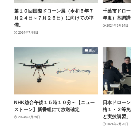
第１０回国際ドローン展（令和６年７
千葉市ドロー
月２４日～７月２６日）に向けての準
年度）基調講
備。
2024年6月14日
2024年7月9日
Blog
NHK総合午後１５時１０分～【ニュー
日本ドローン
ストーン】新番組にて放送確定
格１・２等免
と実技講習」
2024年3月29日
2024年2月20日