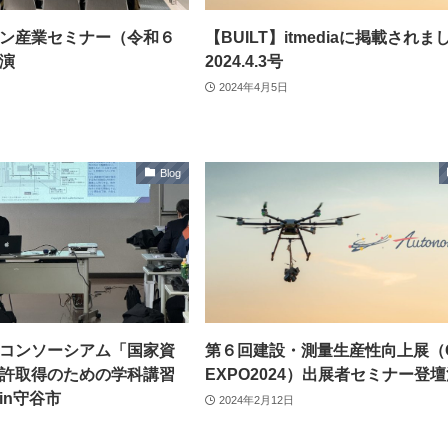
ン産業セミナー（令和６
【BUILT】itmediaに掲載されま
演
2024.4.3号
2024年4月5日
Blog
コンソーシアム「国家資
第６回建設・測量生産性向上展（CS
許取得のための学科講習
EXPO2024）出展者セミナー登
in守谷市
2024年2月12日