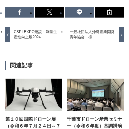
株式会社Autonomy
国産産業用ドローン販売
〒104-0041 東京都中央区新富2-7-1-6F
CSPI-EXPO建設・測量生
一般社団法人沖縄産業開発
info@autonomyuav.com
産性向上展2024
青年協会 様
関連記事
第１０回国際ドローン展
千葉市ドローン産業セミナ
（令和６年７月２４日～７
ー（令和６年度）基調講演