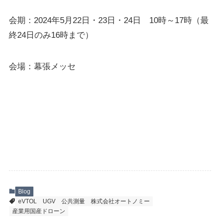
会期：2024年5月22日・23日・24日 10時～17時（最
終24日のみ16時まで）
最新情報
ニュース
会場：幕張メッセ
プレスリリース
導入実績
出展情報
実証実験
掲載記事
Blog
Blog
eVTOL
UGV
公共測量
株式会社オートノミー
産業用国産ドローン
Autonomy Inc.