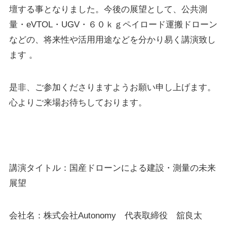
Suveyor-X
壇する事となりました。今後の展望として、公共測
Suveyor-ⅠN
量・eVTOL・UGV・６０ｋｇペイロード運搬ドローン
Suveyor-Ⅱ
などの、将来性や活用用途などを分かり易く講演致し
Suveyor-Ⅲ
Suveyor-Ⅳ
ます 。
XEDC03S/XEDC05M
外壁点検ソリューション
是非、ご参加くださりますようお願い申し上げます。
心よりご来場お待ちしております。
各種サービス
ドローン操縦士（プロパイロット）派遣
講演タイトル：国産ドローンによる建設・測量の未来
画像解析システム
展望
産業用ドローン講習
委託業務（実証実験）
インフラ設備点検向けドローン研修サービス
会社名：株式会社Autonomy 代表取締役 舘良太