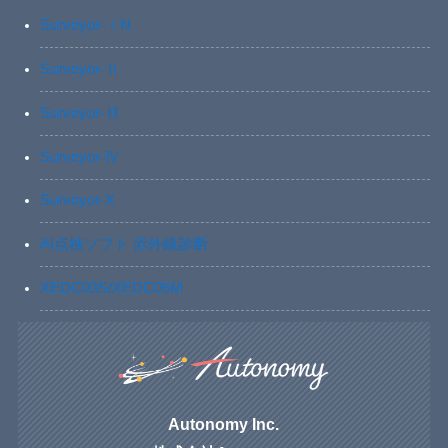
Surveyor-ⅠN
Surveyor-Ⅱ
Surveyor-Ⅲ
Surveyor-Ⅳ
Surveyor-X
AI点検ソフト 赤外線診断
XEDC03S/XEDC05M
Autonomy Inc.