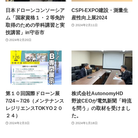
日本ドローンコンソーシア
CSPI-EXPO建設・測量生
ム「国家資格１・２等免許
産性向上展2024
取得のための学科講習と実
2024年2月11日
技講習」in守谷市
2024年2月20日
第１０回国際ドローン展
株式会社AutonomyHD
7/24～7/26（メンテナンス
野波CEOが電気新聞「時流
レジリエンスTOKYO２０
を問う」の取材を受けまし
２４）
た。
2024年2月3日
2024年1月18日