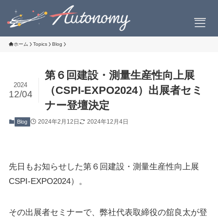
ホーム
Topics
Blog
第６回建設・測量生産性向上展
会社案内
2024
（CSPI-EXPO2024）出展者セミ
12/04
ナー登壇決定
会社概要
社長挨拶
2024年2月12日
2024年12月4日
Blog
設立について
お問い合わせ
先日もお知らせした第６回建設・測量生産性向上展
CSPI-EXPO2024）。
製品情報
その出展者セミナーで、弊社代表取締役の舘良太が登