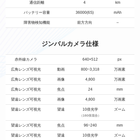
通信距離
4
km
バッテリー容量
36000(6S)
mAh
障害物検知機能
前方方向
–
ジンバルカメラ仕様
赤外線カメラ
640×512
px
広角レンズ可視光
動画
800~3,318
万画素
広角レンズ可視光
画像
4,800
万画素
広角レンズ可視光
焦点
24
mm
望遠レンズ可視光
画像
4,800
万画素
望遠レンズ可視光
望遠
10倍光学
ズーム
（160倍混合）
望遠レンズ可視光
焦点
96~240
mm
望遠レンズ可視光
望遠
10倍光学
ズーム