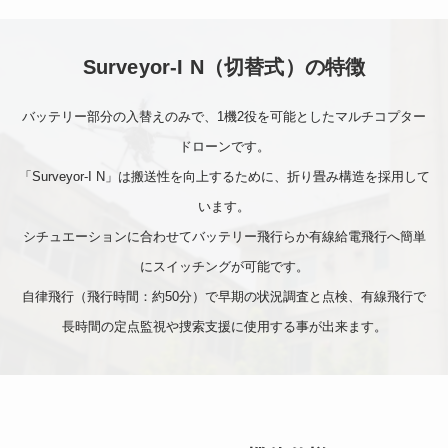
Surveyor-I N（切替式）の特徴
最新情報
バッテリー部分の入替えのみで、1機2役を可能としたマルチコプター
ニュース
ドローンです。
プレスリリース
導入実績
「Surveyor-I N」は搬送性を向上するために、折り畳み構造を採用して
出展情報
います。
実証実験
シチュエーションに合わせてバッテリー飛行らか有線給電飛行へ簡単
掲載記事
Blog
にスイッチングが可能です。
自律飛行（飛行時間：約50分）で早期の状況調査と点検、有線飛行で
長時間の定点監視や捜索支援に使用する事が出来ます。
Autonomy Inc.