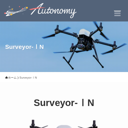
Surveyor-ⅠN
会社案内
会社概要
社長挨拶
設立について
ホーム
Surveyor-ⅠN
お問い合わせ
Surveyor-ⅠN
製品情報