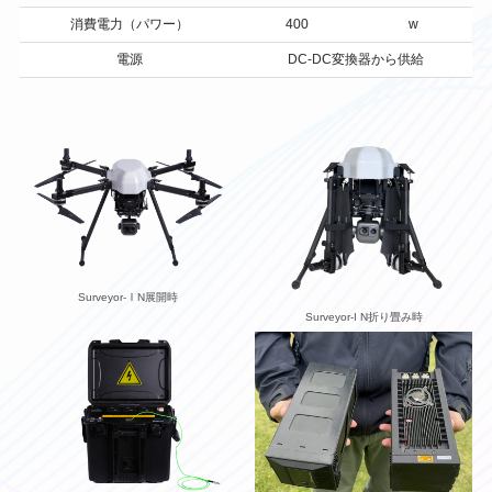
消費電力（パワー）
400
w
電源
DC-DC変換器から供給
Surveyor-ⅠN展開時
Surveyor-I N折り畳み時