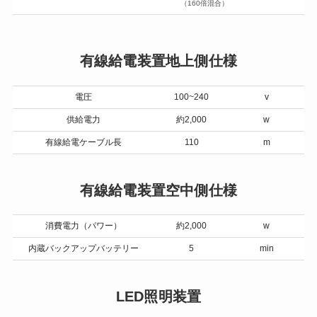
（160倍混合）
有線給電装置地上側仕様
電圧
100~240
v
供給電力
約2,000
w
有線給電ケーブル長
110
m
有線給電装置空中側仕様
消費電力（パワー）
約2,000
w
内蔵バックアップバッテリー
5
min
LED照明装置