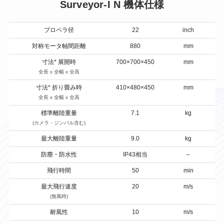
Surveyor-I N 機体仕様
株式会社Autonomy
プロペラ径
22
inch
国産産業用ドローン販売
〒104-0041 東京都中央区新富2-7-1-6F
対称モータ軸間距離
880
mm
info@autonomyuav.com
寸法* 展開時
700×700×450
mm
全長 x 全幅 x 全高
寸法* 折り畳み時
410×480×450
mm
全長 x 全幅 x 全高
標準離陸重量
7.1
kg
(カメラ・ジンバル含む)
最大離陸重量
9.0
kg
防塵・防水性
IP43相当
–
飛行時間
50
min
最大飛行速度
20
m/s
(無風時)
耐風性
10
m/s