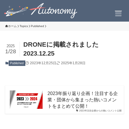
ホーム
Topics
Published
DRONEに掲載されました
2025
会社案内
1/28
2023.12.25
2023年12月25日
2025年1月28日
Published
会社概要
社長挨拶
設立について
お問い合わせ
2023年振り返り企画！注目する企
業・団体から集まった熱いコメン
トをまとめて公開！
2023年注目企業からの熱いコメント公開
製品情報