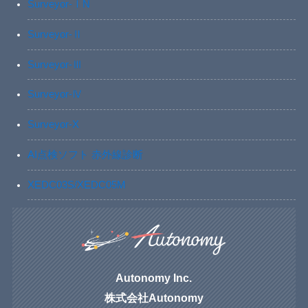
Surveyor-ⅠN
Surveyor-Ⅱ
Surveyor-Ⅲ
Surveyor-Ⅳ
Surveyor-X
AI点検ソフト 赤外線診断
XEDC03S/XEDC05M
Autonomy Inc.
株式会社Autonomy