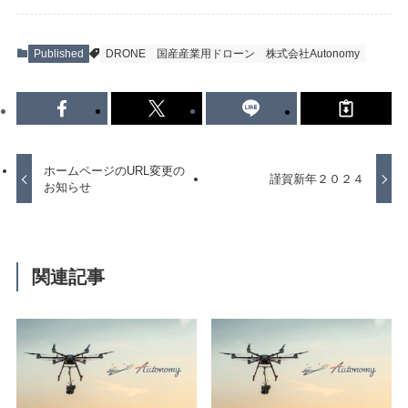
Suveyor-X
Suveyor-ⅠN
Suveyor-Ⅱ
Published
DRONE
国産産業用ドローン
株式会社Autonomy
Suveyor-Ⅲ
Suveyor-Ⅳ
XEDC03S/XEDC05M
外壁点検ソリューション
ホームページのURL変更の
謹賀新年２０２４
お知らせ
各種サービス
関連記事
ドローン操縦士（プロパイロット）派遣
画像解析システム
産業用ドローン講習
委託業務（実証実験）
インフラ設備点検向けドローン研修サービス