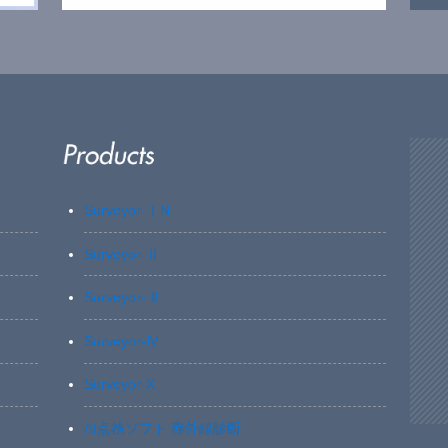
Surveyor-ⅠN
Surveyor-Ⅱ
Surveyor-Ⅲ
Surveyor-Ⅳ
Surveyor-X
AI点検ソフト 赤外線診断