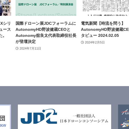
Xシリ
国際ドローン展JDCフォーラムに
電気新聞【時流を問う】
ュース
AutonomyHD野波健蔵CEOと
AutonomyHD野波健蔵C
た。
Autonomy舘良太代表取締役社長
タビュー 2024.02.05
が登壇決定
2024年2月5日
2024年7月11日