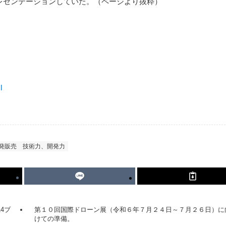
レゼンテーションしていた。（ページより抜粋）
l
発販売
技術力、開発力
4ブ
第１０回国際ドローン展（令和６年７月２４日～７月２６日）に
けての準備。