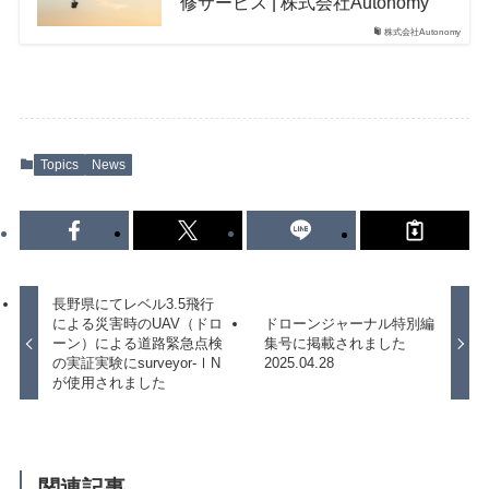
修サービス | 株式会社Autonomy
Suveyor-X
株式会社Autonomy
Suveyor-ⅠN
Suveyor-Ⅱ
Suveyor-Ⅲ
Suveyor-Ⅳ
XEDC03S/XEDC05M
外壁点検ソリューション
Topics
News
各種サービス
長野県にてレベル3.5飛行
による災害時のUAV（ドロ
ドローンジャーナル特別編
ーン）による道路緊急点検
集号に掲載されました
ドローン操縦士（プロパイロット）派遣
の実証実験にsurveyor-ⅠN
2025.04.28
画像解析システム
が使用されました
産業用ドローン講習
委託業務（実証実験）
インフラ設備点検向けドローン研修サービス
関連記事