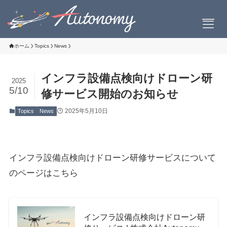
ホーム
Topics
News
インフラ設備点検向けドローン研
2025
会社案内
5/10
修サービス開始のお知らせ
2025年5月10日
Topics
News
会社概要
社長挨拶
設立について
お問い合わせ
インフラ設備点検向けドローン研修サービスについて
のページはこちら
製品情報
インフラ設備点検向けドローン研