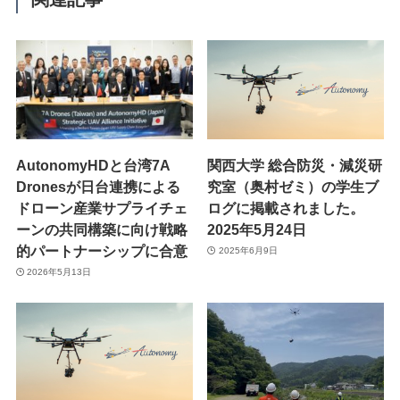
最新情報
ニュース
プレスリリース
導入実績
AutonomyHDと台湾7A
関西大学 総合防災・減災研
出展情報
Dronesが日台連携による
究室（奥村ゼミ）の学生ブ
実証実験
ドローン産業サプライチェ
ログに掲載されました。
掲載記事
ーンの共同構築に向け戦略
2025年5月24日
Blog
的パートナーシップに合意
2025年6月9日
2026年5月13日
Autonomy Inc.