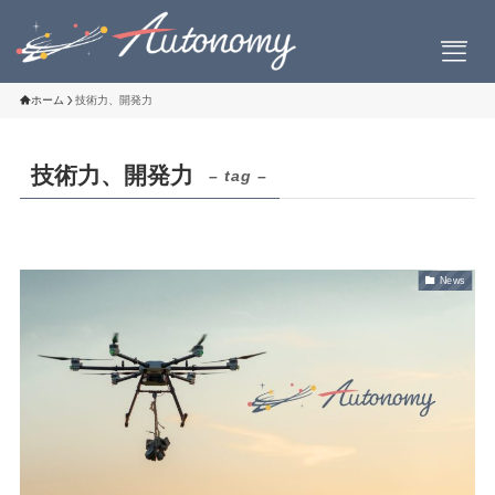
ホーム
技術力、開発力
技術力、開発力
– tag –
会社案内
会社概要
社長挨拶
News
設立について
お問い合わせ
製品情報