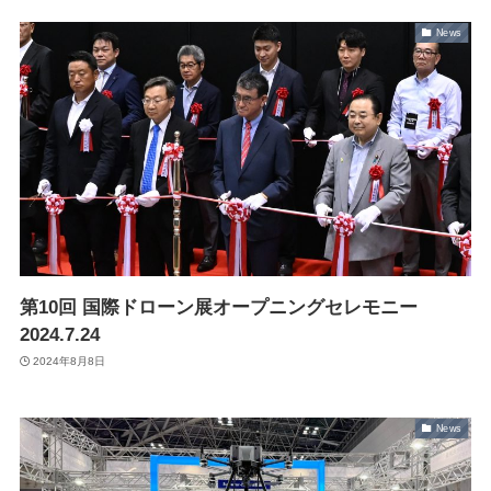
News
最新情報
ニュース
プレスリリース
導入実績
出展情報
実証実験
掲載記事
Blog
第10回 国際ドローン展オープニングセレモニー
2024.7.24
2024年8月8日
News
Autonomy Inc.