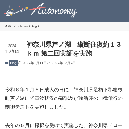
ホーム
Topics
Blog
神奈川県芦ノ湖 縦断往復約１３
2024
会社案内
12/04
ｋｍ 第二回実証を実施
2024年1月11日
2024年12月4日
Blog
会社概要
社長挨拶
設立について
お問い合わせ
令和６年１月８日成人の日に、神奈川県足柄下郡箱根
町芦ノ湖にて電波状況の確認及び縦断時の自律飛行の
制御テストを実施しました。
製品情報
去年の５月に採択を受けて実施した、神奈川県ドロー