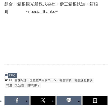
株式会社Autonomy
組合・箱根観光船株式会社・伊豆箱根鉄道・箱根
町 ~special thanks~
国産産業用ドローン販売
〒104-0041 東京都中央区新富2-7-1-6F
info@autonomyuav.com
Blog
LTE画像転送
国産産業用ドローン
社会実装
社会課題解決
精度、安定性
自律飛行