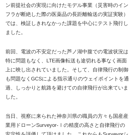
Suveyor-X
ン前提社会の実現に向けたモデル事業（災害時のイン
Suveyor-ⅠN
フラが断絶した際の医薬品の長距離輸送の実証実験）
Suveyor-Ⅱ
では、検証しきれなかった課題を中心にテスト飛行し
Suveyor-Ⅲ
Suveyor-Ⅳ
ました。
XEDC03S/XEDC05M
外壁点検ソリューション
前回、電波の不安定だった芦ノ湖中腹での電波状況は
特に問題もなく、LTE画像転送も途切れる事なく画面
上に映し出されていました。そして、自律飛行の制御
も問題なくGCSによる指示通りのウェイポイントを通
各種サービス
過、しっかりと航路を避けての自律飛行が出来ていま
ドローン操縦士（プロパイロット）派遣
した。
画像解析システム
産業用ドローン講習
委託業務（実証実験）
当日、視察に来られた神奈川県の職員の方々も国産産
インフラ設備点検向けドローン研修サービス
業用ドローンSurveyor-Ⅰの精度の高さと自律飛行の
安定性を評価して頂けました。これからもSurveyorシ