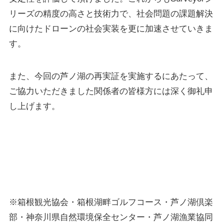
リーズの精度の高さと技術力で、社会問題の課題解決
に向けたドローンの社会実装を更に加速させていきま
最新情報
す。
ニュース
プレスリリース
また、今回の芦ノ湖の再実証を実施するにあたって、
導入実績
ご協力いただきました関係者の皆様方には深く御礼申
出展情報
し上げます。
実証実験
掲載記事
Blog
※箱根観光協会・箱根湖畔ゴルフコース・芦ノ湖倶楽
Autonomy Inc.
部・神奈川県自然環境保全センター・芦ノ湖漁業協同