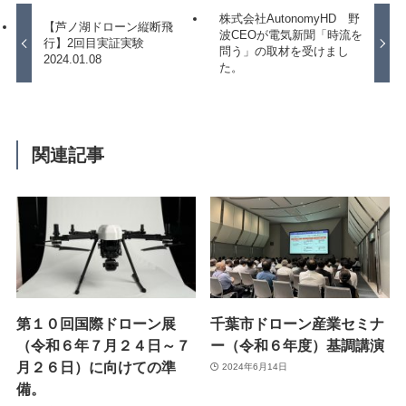
株式会社AutonomyHD 野
【芦ノ湖ドローン縦断飛
波CEOが電気新聞「時流を
行】2回目実証実験
問う」の取材を受けまし
2024.01.08
た。
関連記事
第１０回国際ドローン展
千葉市ドローン産業セミナ
（令和６年７月２４日～７
ー（令和６年度）基調講演
月２６日）に向けての準
2024年6月14日
備。