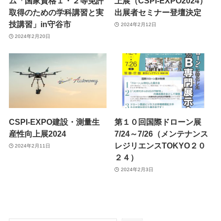
ム「国家資格１・２等免許
上展（CSPI-EXPO2024）
取得のための学科講習と実
出展者セミナー登壇決定
技講習」in守谷市
2024年2月12日
2024年2月20日
CSPI-EXPO建設・測量生
第１０回国際ドローン展
産性向上展2024
7/24～7/26（メンテナンス
レジリエンスTOKYO２０
2024年2月11日
２４）
2024年2月3日