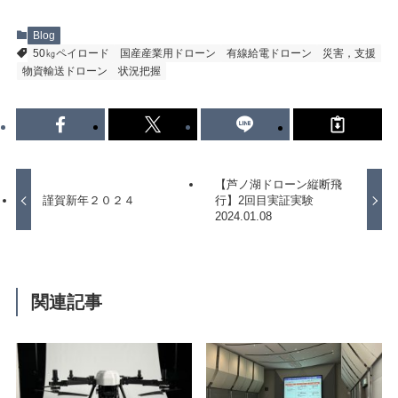
Blog
50㎏ペイロード
国産産業用ドローン
有線給電ドローン
災害，支援
物資輸送ドローン
状況把握
【芦ノ湖ドローン縦断飛
謹賀新年２０２４
行】2回目実証実験
2024.01.08
関連記事