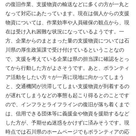
Suveyor-X
の復旧作業、支援物資の輸送などに多くの方が一丸と
Suveyor-ⅠN
なって対応にあたっています。現在は個人からの支援
Suveyor-Ⅱ
物資については、作業効率や人員確保の観点から、現
Suveyor-Ⅲ
Suveyor-Ⅳ
在は受け入れ困難な状況になっているようです。一
XEDC03S/XEDC05M
方、企業からのまとまった量の支援物資については石
外壁点検ソリューション
川県の厚生政策課で受け付けているということなの
で、支援を考えている企業は県の担当課に確認をとっ
てから行動した方がよさそうです。あと、ボランティ
ア活動をしたい方々が一斉に現地に向かってしまう
各種サービス
と、交通機関が渋滞してしまい支援物資が到着するの
が遅れてしまうなどの事態も起こり得るとのことです
ドローン操縦士（プロパイロット）派遣
画像解析システム
ので、インフラとライフラインの復旧が落ち着くまで
産業用ドローン講習
は、信用できる団体等に義援金や物資を援助するなど
委託業務（実証実験）
した方が、予期せぬ迷惑をかけずに済みそうです。現
インフラ設備点検向けドローン研修サービス
時点では石川県のホームページでもボランティアの応