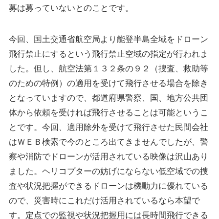
募は募っていないとのことです。
最新情報
今回、国土交通省航空局より能登半島全域をドローン
飛行禁止にするという飛行禁止空域の指定が行われま
ニュース
した。但し、航空法第１３２条の９２（捜査、救助等
プレスリリース
のための特例）の適用を受けて飛行させる場合を除き
導入実績
出展情報
となっていますので、都道府県警察、国、地方公共団
実証実験
体から依頼を受ければ飛行させることは可能というこ
掲載記事
とです。今回、適用除外を受けて飛行させた民間会社
Blog
はＷＥＢ検索で今のところ出てきませんでしたが、警
察や消防でドローンが活用されている映像は沢山あり
ました。ヘリコプターの妨げにならない低空域での捜
査や状況把握ができるドローンは機動力に優れている
ので、災害時にこれだけ活用されているなら本望で
Autonomy Inc.
す。定点での監視や状況把握用には長時間飛行できる