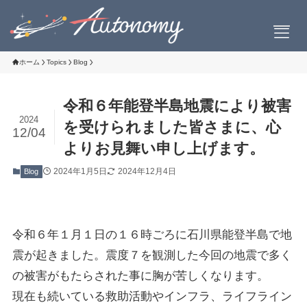
ホーム
Topics
Blog
令和６年能登半島地震により被害
会社案内
2024
を受けられました皆さまに、心
12/04
よりお見舞い申し上げます。
会社概要
社長挨拶
2024年1月5日
2024年12月4日
Blog
設立について
お問い合わせ
令和６年１月１日の１６時ごろに石川県能登半島で地
震が起きました。震度７を観測した今回の地震で多く
の被害がもたらされた事に胸が苦しくなります。
製品情報
現在も続いている救助活動やインフラ、ライフライン