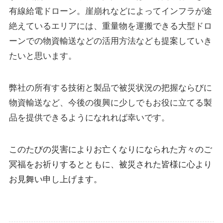
株式会社Autonomy
有線給電ドローン。崖崩れなどによってインフラが途
絶えているエリアには、重量物を運搬できる大型ドロ
国産産業用ドローン販売
ーンでの物資輸送などの活用方法なども提案していき
〒104-0041 東京都中央区新富2-7-1-6F
たいと思います。
info@autonomyuav.com
弊社の所有する技術と製品で被災状況の把握ならびに
物資輸送など、今後の復興に少しでもお役に立てる製
品を提供できるようになれれば幸いです。
このたびの災害によりお亡くなりになられた方々のご
冥福をお祈りするとともに、被災された皆様に心より
お見舞い申し上げます。