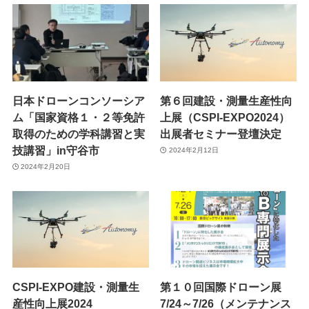
日本ドローンコンソーシア
第６回建設・測量生産性向
ム「国家資格１・２等免許
上展（CSPI-EXPO2024）
取得のための学科講習と実
出展者セミナー登壇決定
技講習」in守谷市
2024年2月12日
2024年2月20日
CSPI-EXPO建設・測量生
第１０回国際ドローン展
産性向上展2024
7/24～7/26（メンテナンス