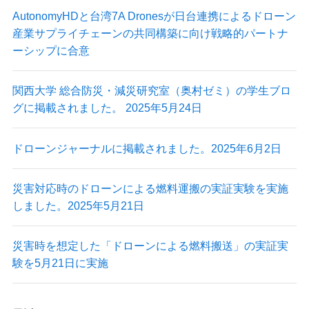
AutonomyHDと台湾7A Dronesが日台連携によるドローン
産業サプライチェーンの共同構築に向け戦略的パートナ
ーシップに合意
最新情報
ニュース
関西大学 総合防災・減災研究室（奥村ゼミ）の学生ブロ
プレスリリース
グに掲載されました。 2025年5月24日
導入実績
出展情報
ドローンジャーナルに掲載されました。2025年6月2日
実証実験
掲載記事
Blog
災害対応時のドローンによる燃料運搬の実証実験を実施
しました。2025年5月21日
災害時を想定した「ドローンによる燃料搬送」の実証実
験を5月21日に実施
Autonomy Inc.