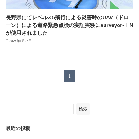
Suveyor-X
Suveyor-ⅠN
長野県にてレベル3.5飛行による災害時のUAV（ドロ
Suveyor-Ⅱ
Suveyor-Ⅲ
ーン）による道路緊急点検の実証実験にsurveyor-ⅠN
Suveyor-Ⅳ
が使用されました
XEDC03S/XEDC05M
2025年1月25日
外壁点検ソリューション
1
各種サービス
ドローン操縦士（プロパイロット）派遣
画像解析システム
検索
産業用ドローン講習
委託業務（実証実験）
インフラ設備点検向けドローン研修サービス
最近の投稿