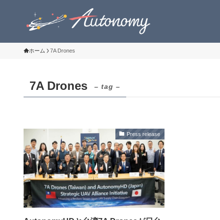
ホーム
7A Drones
7A Drones
– tag –
Press release