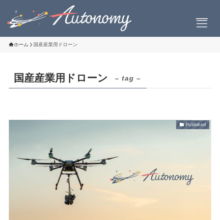
ホーム
国産産業用ドローン
国産産業用ドローン
– tag –
会社案内
会社概要
社長挨拶
Published
設立について
お問い合わせ
製品情報