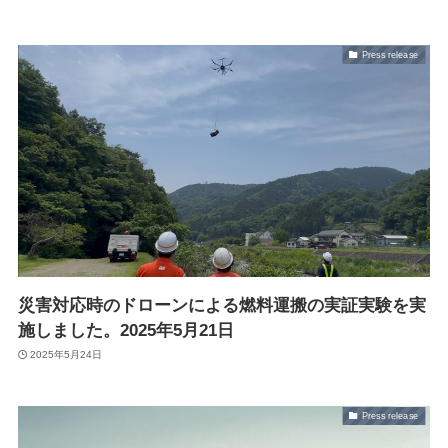
Press release
最新情報
ニュース
プレスリリース
導入実績
出展情報
実証実験
掲載記事
Blog
災害対応時のドローンによる燃料運搬の実証実験を実
施しました。2025年5月21日
2025年5月24日
Press release
Autonomy Inc.