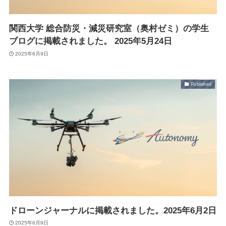
Suveyor-X
Suveyor-ⅠN
関西大学 総合防災・減災研究室（奥村ゼミ）の学生
Suveyor-Ⅱ
Suveyor-Ⅲ
ブログに掲載されました。 2025年5月24日
Suveyor-Ⅳ
2025年6月9日
XEDC03S/XEDC05M
外壁点検ソリューション
Published
各種サービス
ドローン操縦士（プロパイロット）派遣
画像解析システム
産業用ドローン講習
委託業務（実証実験）
インフラ設備点検向けドローン研修サービス
ドローンジャーナルに掲載されました。2025年6月2日
2025年6月9日