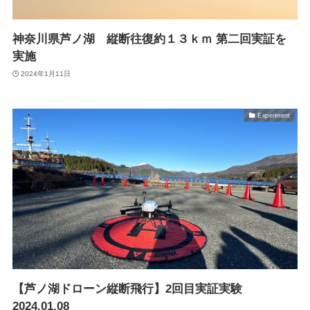
Suveyor-X
Suveyor-ⅠN
神奈川県芦ノ湖 縦断往復約１３ｋｍ 第二回実証を
Suveyor-Ⅱ
Suveyor-Ⅲ
実施
Suveyor-Ⅳ
2024年1月11日
XEDC03S/XEDC05M
外壁点検ソリューション
Experiment
各種サービス
ドローン操縦士（プロパイロット）派遣
画像解析システム
産業用ドローン講習
委託業務（実証実験）
インフラ設備点検向けドローン研修サービス
【芦ノ湖ドローン縦断飛行】2回目実証実験
2024.01.08