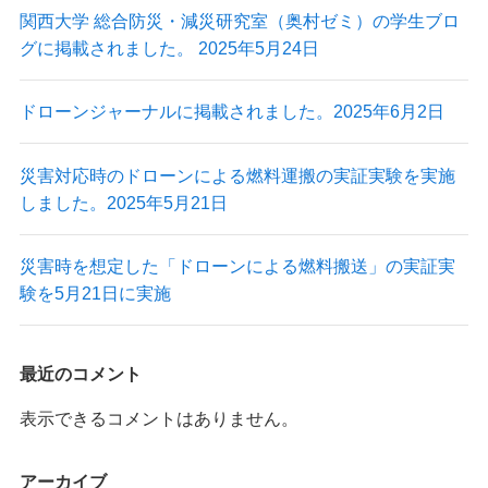
株式会社Autonomy
関西大学 総合防災・減災研究室（奥村ゼミ）の学生ブロ
グに掲載されました。 2025年5月24日
国産産業用ドローン販売
〒104-0041 東京都中央区新富2-7-1-6F
ドローンジャーナルに掲載されました。2025年6月2日
info@autonomyuav.com
災害対応時のドローンによる燃料運搬の実証実験を実施
しました。2025年5月21日
災害時を想定した「ドローンによる燃料搬送」の実証実
験を5月21日に実施
最近のコメント
表示できるコメントはありません。
アーカイブ