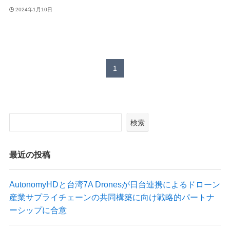
2024年1月10日
最新情報
ニュース
1
プレスリリース
導入実績
出展情報
実証実験
掲載記事
検索
Blog
最近の投稿
AutonomyHDと台湾7A Dronesが日台連携によるドローン
産業サプライチェーンの共同構築に向け戦略的パートナ
ーシップに合意
Autonomy Inc.