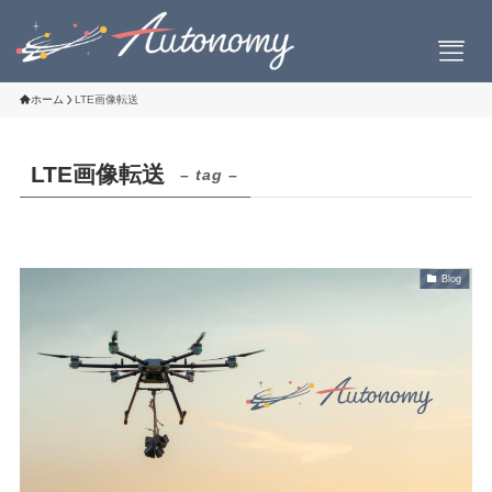
ホーム
LTE画像転送
LTE画像転送
– tag –
会社案内
会社概要
社長挨拶
Blog
設立について
お問い合わせ
製品情報