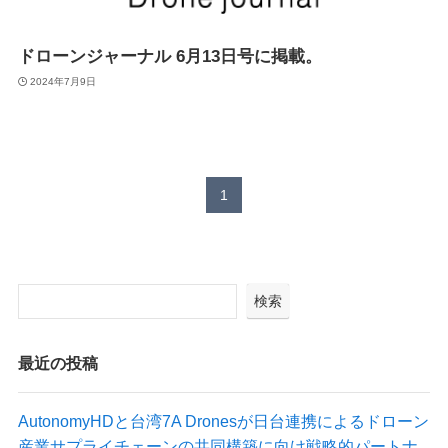
Suveyor-X
Suveyor-ⅠN
ドローンジャーナル 6月13日号に掲載。
Suveyor-Ⅱ
Suveyor-Ⅲ
2024年7月9日
Suveyor-Ⅳ
XEDC03S/XEDC05M
外壁点検ソリューション
1
各種サービス
検索
ドローン操縦士（プロパイロット）派遣
画像解析システム
産業用ドローン講習
最近の投稿
委託業務（実証実験）
インフラ設備点検向けドローン研修サービス
AutonomyHDと台湾7A Dronesが日台連携によるドローン
産業サプライチェーンの共同構築に向け戦略的パートナ