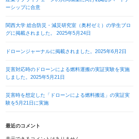
ーシップに合意
最新情報
関西大学 総合防災・減災研究室（奥村ゼミ）の学生ブロ
グに掲載されました。 2025年5月24日
ニュース
プレスリリース
ドローンジャーナルに掲載されました。2025年6月2日
導入実績
出展情報
実証実験
災害対応時のドローンによる燃料運搬の実証実験を実施
掲載記事
しました。2025年5月21日
Blog
災害時を想定した「ドローンによる燃料搬送」の実証実
験を5月21日に実施
最近のコメント
Autonomy Inc.
表示できるコメントはありません。