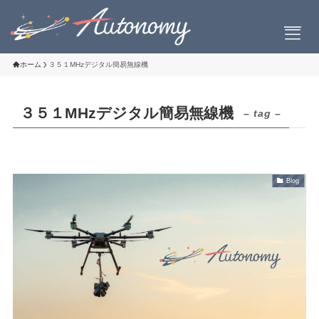
ホーム
３５１MHzデジタル簡易無線機
３５１MHzデジタル簡易無線機
– tag –
会社案内
会社概要
社長挨拶
Blog
設立について
お問い合わせ
製品情報