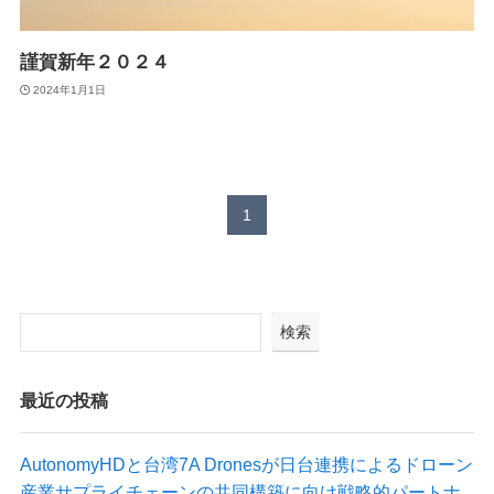
Suveyor-X
Suveyor-ⅠN
謹賀新年２０２４
Suveyor-Ⅱ
Suveyor-Ⅲ
2024年1月1日
Suveyor-Ⅳ
XEDC03S/XEDC05M
外壁点検ソリューション
1
各種サービス
検索
ドローン操縦士（プロパイロット）派遣
画像解析システム
産業用ドローン講習
最近の投稿
委託業務（実証実験）
インフラ設備点検向けドローン研修サービス
AutonomyHDと台湾7A Dronesが日台連携によるドローン
産業サプライチェーンの共同構築に向け戦略的パートナ