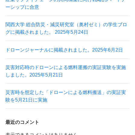
ーシップに合意
最新情報
関西大学 総合防災・減災研究室（奥村ゼミ）の学生ブロ
グに掲載されました。 2025年5月24日
ニュース
プレスリリース
ドローンジャーナルに掲載されました。2025年6月2日
導入実績
出展情報
実証実験
災害対応時のドローンによる燃料運搬の実証実験を実施
掲載記事
しました。2025年5月21日
Blog
災害時を想定した「ドローンによる燃料搬送」の実証実
験を5月21日に実施
最近のコメント
Autonomy Inc.
表示できるコメントはありません。