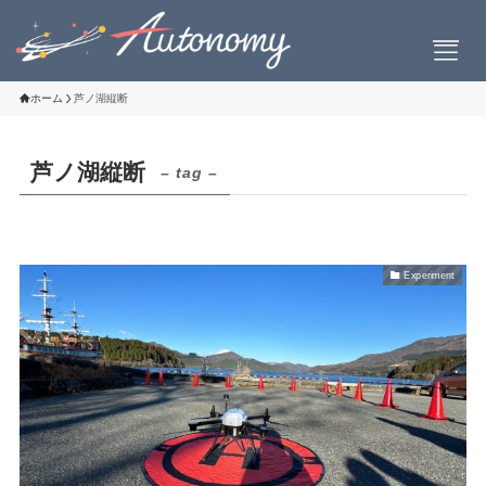
ホーム
芦ノ湖縦断
芦ノ湖縦断
– tag –
会社案内
会社概要
社長挨拶
Experiment
設立について
お問い合わせ
製品情報