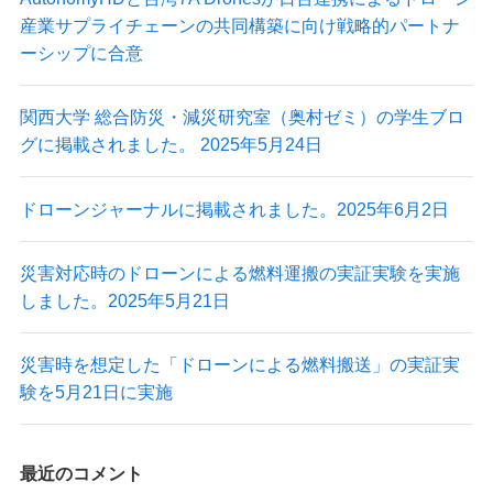
産業サプライチェーンの共同構築に向け戦略的パートナ
ーシップに合意
最新情報
関西大学 総合防災・減災研究室（奥村ゼミ）の学生ブロ
ニュース
グに掲載されました。 2025年5月24日
プレスリリース
導入実績
ドローンジャーナルに掲載されました。2025年6月2日
出展情報
実証実験
掲載記事
災害対応時のドローンによる燃料運搬の実証実験を実施
Blog
しました。2025年5月21日
災害時を想定した「ドローンによる燃料搬送」の実証実
験を5月21日に実施
最近のコメント
Autonomy Inc.