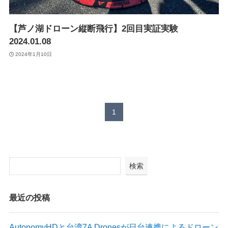
Suveyor-X
Suveyor-ⅠN
【芦ノ湖ドローン縦断飛行】2回目実証実験
Suveyor-Ⅱ
Suveyor-Ⅲ
2024.01.08
Suveyor-Ⅳ
2024年1月10日
XEDC03S/XEDC05M
外壁点検ソリューション
1
各種サービス
ドローン操縦士（プロパイロット）派遣
検索
画像解析システム
産業用ドローン講習
委託業務（実証実験）
最近の投稿
インフラ設備点検向けドローン研修サービス
AutonomyHDと台湾7A Dronesが日台連携によるドローン