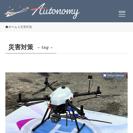
ホーム
災害対策
災害対策
– tag –
会社案内
会社概要
社長挨拶
Press release
設立について
お問い合わせ
製品情報