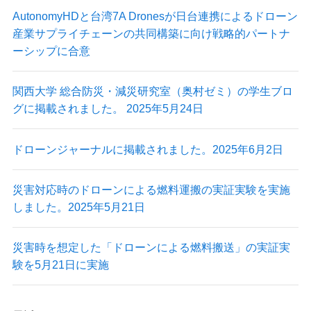
AutonomyHDと台湾7A Dronesが日台連携によるドローン
産業サプライチェーンの共同構築に向け戦略的パートナ
ーシップに合意
最新情報
ニュース
関西大学 総合防災・減災研究室（奥村ゼミ）の学生ブロ
プレスリリース
グに掲載されました。 2025年5月24日
導入実績
出展情報
ドローンジャーナルに掲載されました。2025年6月2日
実証実験
掲載記事
Blog
災害対応時のドローンによる燃料運搬の実証実験を実施
しました。2025年5月21日
災害時を想定した「ドローンによる燃料搬送」の実証実
験を5月21日に実施
Autonomy Inc.