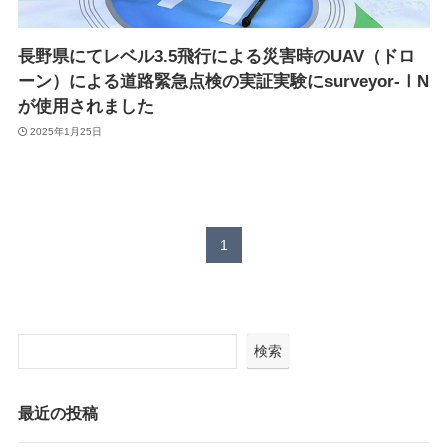
Suveyor-X
Suveyor-ⅠN
長野県にてレベル3.5飛行による災害時のUAV（ドロ
Suveyor-Ⅱ
Suveyor-Ⅲ
ーン）による道路緊急点検の実証実験にsurveyor-ⅠN
Suveyor-Ⅳ
が使用されました
XEDC03S/XEDC05M
2025年1月25日
外壁点検ソリューション
1
各種サービス
ドローン操縦士（プロパイロット）派遣
画像解析システム
検索
産業用ドローン講習
委託業務（実証実験）
インフラ設備点検向けドローン研修サービス
最近の投稿