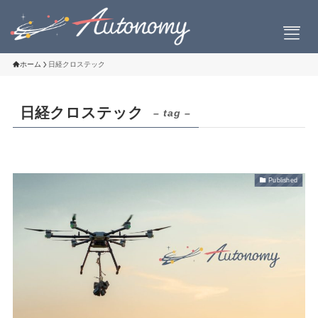
ホーム
日経クロステック
日経クロステック
– tag –
会社案内
会社概要
社長挨拶
Published
設立について
お問い合わせ
製品情報