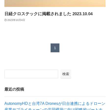
Suveyor-X
Suveyor-ⅠN
日経クロステックに掲載されました 2023.10.04
Suveyor-Ⅱ
Suveyor-Ⅲ
2023年10月4日
Suveyor-Ⅳ
XEDC03S/XEDC05M
外壁点検ソリューション
1
各種サービス
検索
ドローン操縦士（プロパイロット）派遣
画像解析システム
産業用ドローン講習
最近の投稿
委託業務（実証実験）
インフラ設備点検向けドローン研修サービス
AutonomyHDと台湾7A Dronesが日台連携によるドローン
産業サプライチェーンの共同構築に向け戦略的パートナ