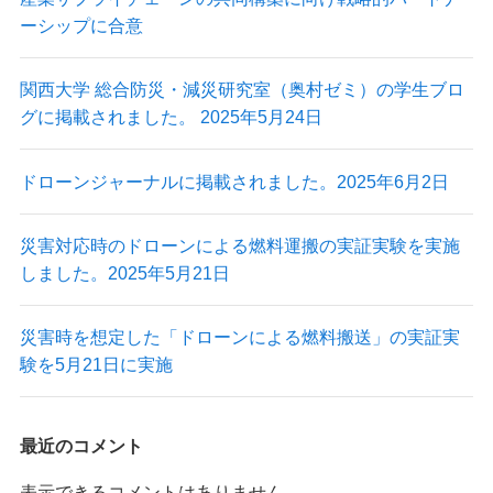
ーシップに合意
最新情報
関西大学 総合防災・減災研究室（奥村ゼミ）の学生ブロ
グに掲載されました。 2025年5月24日
ニュース
プレスリリース
ドローンジャーナルに掲載されました。2025年6月2日
導入実績
出展情報
実証実験
災害対応時のドローンによる燃料運搬の実証実験を実施
掲載記事
しました。2025年5月21日
Blog
災害時を想定した「ドローンによる燃料搬送」の実証実
験を5月21日に実施
最近のコメント
Autonomy Inc.
表示できるコメントはありません。