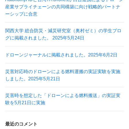
産業サプライチェーンの共同構築に向け戦略的パートナ
ーシップに合意
最新情報
関西大学 総合防災・減災研究室（奥村ゼミ）の学生ブロ
ニュース
グに掲載されました。 2025年5月24日
プレスリリース
導入実績
ドローンジャーナルに掲載されました。2025年6月2日
出展情報
実証実験
掲載記事
災害対応時のドローンによる燃料運搬の実証実験を実施
Blog
しました。2025年5月21日
災害時を想定した「ドローンによる燃料搬送」の実証実
験を5月21日に実施
最近のコメント
Autonomy Inc.