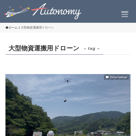
ホーム
大型物資運搬用ドローン
大型物資運搬用ドローン
– tag –
会社案内
会社概要
社長挨拶
Press release
設立について
お問い合わせ
製品情報