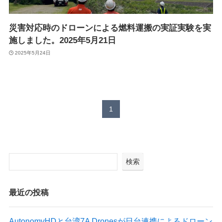
Suveyor-X
Suveyor-ⅠN
災害対応時のドローンによる燃料運搬の実証実験を実
Suveyor-Ⅱ
Suveyor-Ⅲ
施しました。2025年5月21日
Suveyor-Ⅳ
2025年5月24日
XEDC03S/XEDC05M
外壁点検ソリューション
1
各種サービス
ドローン操縦士（プロパイロット）派遣
検索
画像解析システム
産業用ドローン講習
委託業務（実証実験）
最近の投稿
インフラ設備点検向けドローン研修サービス
AutonomyHDと台湾7A Dronesが日台連携によるドローン