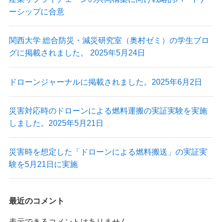
ーシップに合意
最新情報
関西大学 総合防災・減災研究室（奥村ゼミ）の学生ブロ
グに掲載されました。 2025年5月24日
ニュース
プレスリリース
ドローンジャーナルに掲載されました。2025年6月2日
導入実績
出展情報
実証実験
災害対応時のドローンによる燃料運搬の実証実験を実施
掲載記事
しました。2025年5月21日
Blog
災害時を想定した「ドローンによる燃料搬送」の実証実
験を5月21日に実施
最近のコメント
Autonomy Inc.
表示できるコメントはありません。