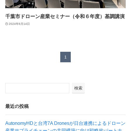
Suveyor-X
Suveyor-ⅠN
千葉市ドローン産業セミナー（令和６年度）基調講演
Suveyor-Ⅱ
Suveyor-Ⅲ
2024年6月14日
Suveyor-Ⅳ
XEDC03S/XEDC05M
外壁点検ソリューション
1
各種サービス
検索
ドローン操縦士（プロパイロット）派遣
画像解析システム
産業用ドローン講習
最近の投稿
委託業務（実証実験）
インフラ設備点検向けドローン研修サービス
AutonomyHDと台湾7A Dronesが日台連携によるドローン
産業サプライチェーンの共同構築に向け戦略的パートナ