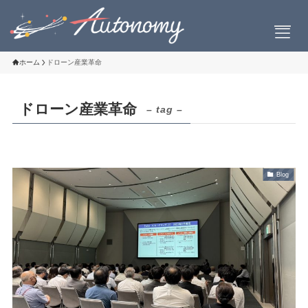
ホーム
ドローン産業革命
ドローン産業革命
– tag –
会社案内
会社概要
社長挨拶
Blog
設立について
お問い合わせ
製品情報