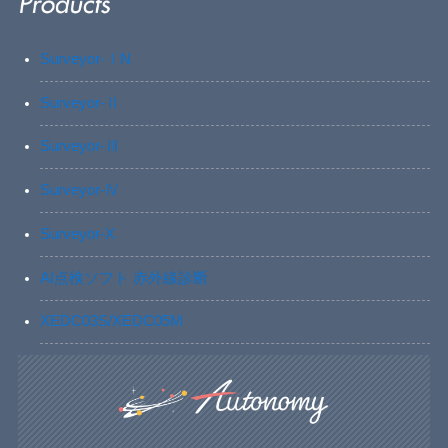
Surveyor-ⅠN
Surveyor-Ⅱ
Surveyor-Ⅲ
Surveyor-Ⅳ
Surveyor-X
AI点検ソフト 赤外線診断
XEDC03S/XEDC05M