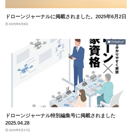
Suveyor-X
Suveyor-ⅠN
ドローンジャーナルに掲載されました。2025年6月2日
Suveyor-Ⅱ
Suveyor-Ⅲ
2025年6月9日
Suveyor-Ⅳ
XEDC03S/XEDC05M
外壁点検ソリューション
Published
各種サービス
ドローン操縦士（プロパイロット）派遣
画像解析システム
産業用ドローン講習
委託業務（実証実験）
ドローンジャーナル特別編集号に掲載されました
インフラ設備点検向けドローン研修サービス
2025.04.28
2025年5月17日